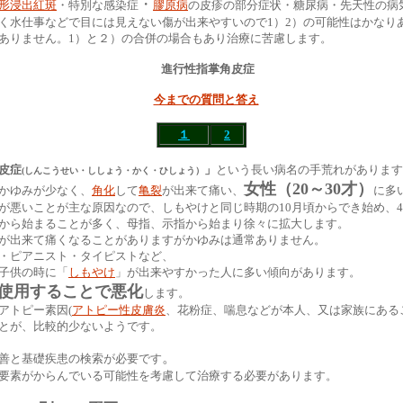
・
形浸出紅斑
・特別な感染症
膠原病
の皮疹の部分症状・糖尿病・先天性の病
く水仕事などで目には見えない傷が出来やすいので1）2）の可能性はかなり
ありません。1）と２）の合併の場合もあり治療に苦慮します。
進行性指掌角皮症
今までの質問と答え
１
2
皮症
」
という長い病名の手荒れがあります
(しんこうせい・ししょう・かく・ひしょう）
女性（20～30才）
かゆみが少なく、
角化
して
亀裂
が出来て痛い、
に多
が悪いことが主な原因なので、しもやけと同じ時期の10月頃からでき始め、
から始まることが多く、母指、示指から始まり徐々に拡大します。
が出来て痛くなることがありますがかゆみは通常ありません。
・ピアニスト・タイピストなど、
子供の時に「
しもやけ
」が出来やすかった人に多い傾向があります。
使用することで悪化
します。
アトピー素因(
アトピー性皮膚炎
、花粉症、喘息などが本人、又は家族にある
とが、比較的少ないようです。
。
善と基礎疾患の検索が必要です
要素がからんでいる可能性を考慮して治療する必要があります。