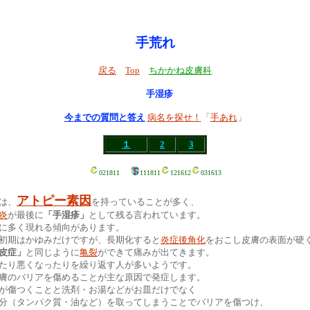
手
荒れ
戻る
Top
ちかかね皮膚科
手湿疹
今までの質問と答え
病名を探せ！
「
手あれ
」
１
2
3
021811
111811
121612
031613
アトピー素因
は、
を持っていることが多く、
炎
が最後に
「手湿疹」
として残る言われています。
に多く現れる傾向があります。
初期はかゆみだけですが、長期化すると
炎症後角化
をおこし皮膚の表面が硬
皮症」
と同じように
亀裂
ができて痛みが出てきます。
たり悪くなったりを繰り返す人が多いようです。
膚のバリアを傷めることが主な原因で発症します。
が傷つくことと洗剤・お湯などがお皿だけでなく
分（タンパク質・油など）を取ってしまうことでバリアを傷つけ、