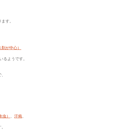
ります。
ス剤が中心）
いるようです。
で、
水虫）
、
汗疱
、
す。