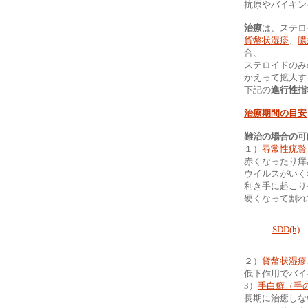
抗原やバイキン
治療
は、ステロ
貨幣状湿疹
、
膿
合、
ステロイドのみ
かえって拡大す
下記の
進行性指
治療期間の目安
難治の場合の可
１）
尋常性疣贅
赤くなったり痒
ウイルスがいく
利き手に起こり
硬くなって割れ
SDD(h)
２）
貨幣状湿疹
低下作用でバイ
3）
手白癬（手
長期に治癒しな