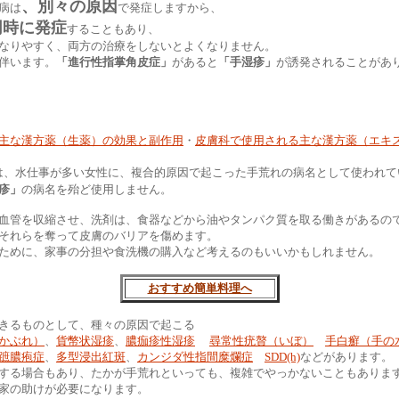
、別々の原因
病は
で発症しますから、
同時に発症
することもあり、
なりやすく、両方の治療をしないとよくなりません。
伴います。
「進行性指掌角皮症」
があると
「手湿疹」
が誘発されることがあ
主な漢方薬（生薬）の効果と副作用
・
皮膚科で使用される主な漢方薬（エキ
は、水仕事が多い女性に、複合的原因で起こった手荒れの病名として使われて
疹」
の病名を殆ど使用しません。
血管を収縮させ、洗剤は、食器などから油やタンパク質を取る働きがあるの
それらを奪って皮膚のバリアを傷めます。
ために、家事の分担や食洗機の購入など考えるのもいいかもしれません。
おすすめ簡単料理へ
きるものとして、種々の原因で起こる
かぶれ）
、
貨幣状湿疹
、
膿痂疹性湿疹
尋常性疣贅（いぼ）
手白癬（手の
蹠膿疱症
、
多型浸出紅斑
、
カンジダ性指間糜爛症
SDD(h)
などがあります。
する場合もあり、たかが手荒れといっても、複雑でやっかないこともありま
家の助けが必要になります。