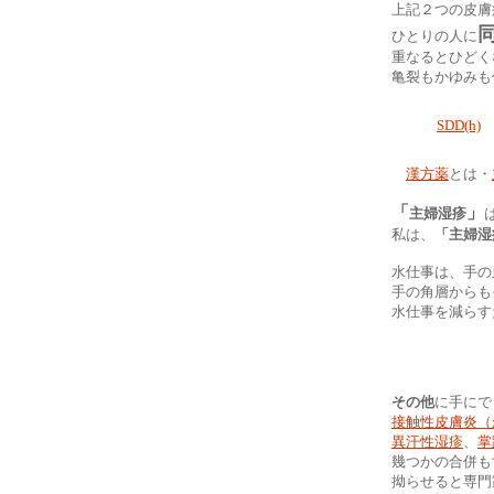
上記２つの皮膚
ひとりの人に
重なるとひどく
亀裂もかゆみも
SDD(h)
漢方薬
とは・
「
」
主婦湿疹
私は、
「主婦湿
水仕事は、手の
手の角層からも
水仕事を減らす
その他
に手にで
接触性皮膚炎（
異汗性湿疹
、
掌
幾つかの合併も
拗らせると専門