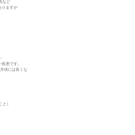
気など
ありますが
。
い疾患です。
4月頃には良くな
こと）