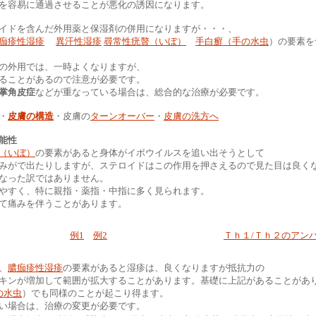
を容易に通過させることが悪化の誘因になります。
イドを含んだ外用薬と保湿剤の併用になりますが・・・、
痂疹性湿疹
異汗性湿疹
尋常性疣贅（いぼ）
手白癬（手の水虫
）の要素を
の外用では、一時よくなりますが、
ることがあるので注意が必要です。
掌角皮症
などが重なっている場合は、総合的な治療が必要です。
・
皮膚の構造
・皮膚の
ターンオーバー
・
皮膚の洗方へ
能性
（いぼ）
の要素があると身体がイボウイルスを追い出そうとして
みがで出たりしますが、ステロイドはこの作用を押さえるので見た目は良く
なった訳ではありません。
やすく、特に親指・薬指・中指に多く見られます。
て痛みを伴うことがあります。
例1
例2
Ｔｈ１/Ｔｈ２のアン
、
膿痂疹性湿疹
の要素があると湿疹は、良
くなりますが抵抗力の
キンが増加して範囲が拡大することがあります。基礎に上記があることがあ
の水虫
）でも同様のことが起こり得ます。
い場合は、治療の変更が必要です。