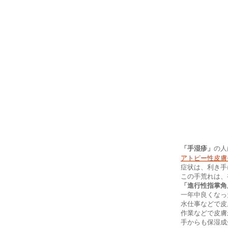
「手湿疹」
の人
アトピー性皮膚
症状は、利き手
この手荒れは、
「進行性指掌角
一年中良くなっ
水仕事などで皮
作業などで皮膚
手からも保湿成