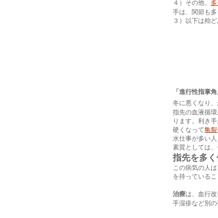
４）その他、
多
手は、関節も多
３）以下は殆ど
「進行性指掌角
冬に悪くなり、
指先の血液循環
ります。利き手
硬くなって
亀裂
水仕事が多い人
素質としては、
指先を多く
この病気の人は
を持っているこ
治療
は、血行改
手湿疹など別の