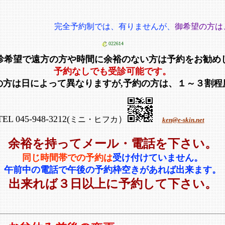
完全予約制では、有りませんが、
御希望の方は、予約可
022614
診希望で遠方の方や時間に余裕のない方は予約をお勧め
予約なしでも受診可能です。
の方は日によって異なりますが,予約の方は、１～３
TEL 045-948-3212(
）
ミニ・ヒフカ
ken@e-skin.net
余裕を持ってメール・電話を下さい。
同じ時間帯での予約は
受け付けていません。
午前中の電話で午後の予約枠空きがあれば出来ます。
出来れば３日以上に予約して下さい。