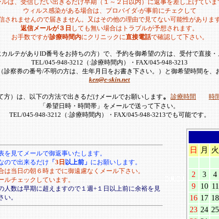
ールは、受信しだい出きるだけ早期（１～２日以内）に返事を差し上げていま
ウィルス感染がある場合は、プロバイダ-が事前にチェクして
信されませんので届きません。又はその他の理由で見てない可能性がありま
返信メールが３日
しても無い場合はトラブルが予想されます。
お手数ですが
診療時間内
にクリニックに
直接電話
で確認して下さい。
にカルテがありID番号をお持ちの方）で、予約を御希望の方は、受付で直接・
TEL/045-948-3212（:診療時間内）・FAX/045-948-3213
号（診察券の番号/不明の方は、生年月日をお書き下さい。）と御希望時間を、
ken@e-skin.net
。
て方）は、以下の方法で出きるだけメールでお願いします
診療時間
時
「希望日時・時間帯」をメールで送って
下さい。
TEL/045-948-3212（:診療時間内）・FAX/045-948-3213でも可能です。
日
月
火
表を見てメールで御返事いたします。
なので出来るだけ
「
3日
以上前」
にお願いします。
合は当日の朝６時までに御遠慮なくメール下さい。
2
3
4
00000
ールチェックしています。
9
10
11
の人数は早期に超えますので１週+１日以上前に余裕を見
さい。
16
17
18
23
24
25