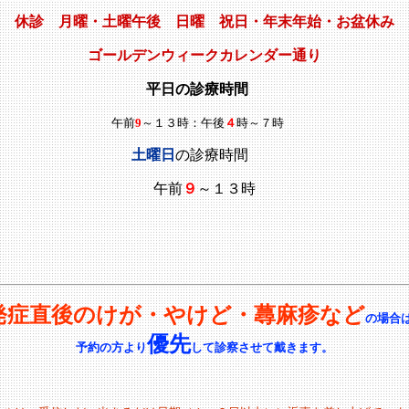
休診 月曜・土曜午後 日曜 祝日・年末年始・お盆休み
ゴールデンウィークカレンダー通り
平日の診療時間
午前
9
～１３時：午後
４
時～７時
土曜日
の診療時間
午前
９
～１３時
発症直後のけが・やけど・蕁麻疹など
の場合
優先
予約の方より
して診察させて戴きます。