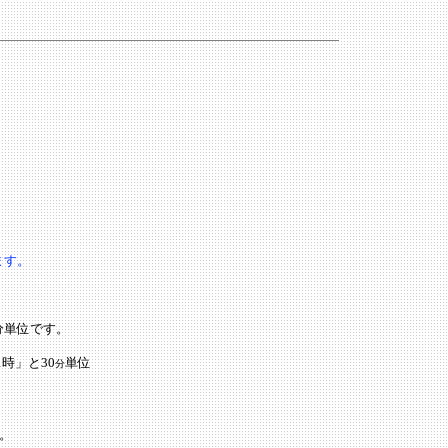
ます。
分単位です。
時」と30
単位
分
す。