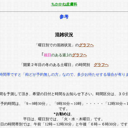
ちかかね皮膚科
参考
混雑状況
「曜日別での混雑状況」の
グラフヘ
｢
｣
祝日
のある週
の
グラフヘ
「開業２年目の冬のある土曜日」の時間別
グラフヘ
時間帯ですと「殆どが予約無しの方」なので、多少お待たせする場合が有り
間を予測して頂き、希望の日付と時間をお知らせ下さい。時間区分は、３０
約時間は、「9～9時30分」、「9時30分～10時」・・・・・「12時30分～1
です。
*お勧めは
、
平日は、曜日別では、「火・水・木曜日」です。
日の時間帯別では、午前「12時～12時30分」と午後「６時～６時30分」で