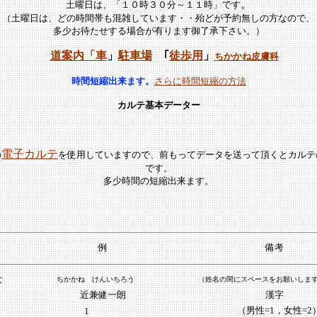
。
土曜日は、「１０時３０分～１１時」です
（
土曜日は、どの時間帯も混雑しています・・殆どが予約無しの方なので、
多少お
待たせする場合が有ります御了承下さい。
）
道
案内「車
」
駐車場
｢
徒歩用
」
ちかかね皮膚科
時間短縮出来ます。
さらに時間短縮の方法
カルテ基本データー
電子カルテ
の
を使用していますので、前もってデータを送って頂くとカルテ
です。
多少時間の短縮出来ます。
例
備考
な
ちかかね けんいちろう
（姓名の間にスペースをお願いしま
近兼健一朗
漢字
（男性=1，女性=2
1