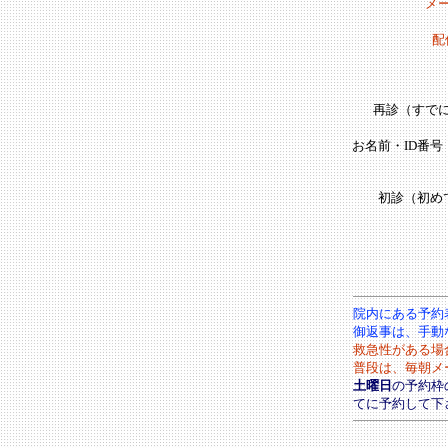
メ
配
再診（すで
お名前・ID番
初診（初め
院内にある予約
御返事は、手動
救急性がある場
普段は、毎朝メ
土曜日
の予約枠
てに予約して下