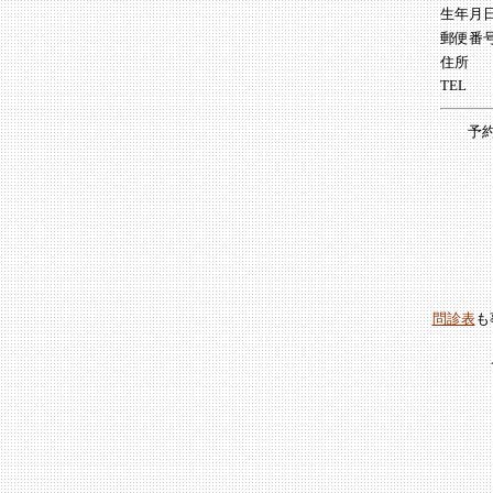
生年月
郵便番
住所
TEL
予
問診表
も