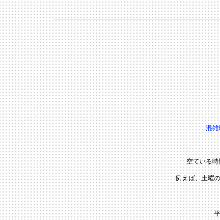
混雑
空ている時
例えば、土曜の予
平