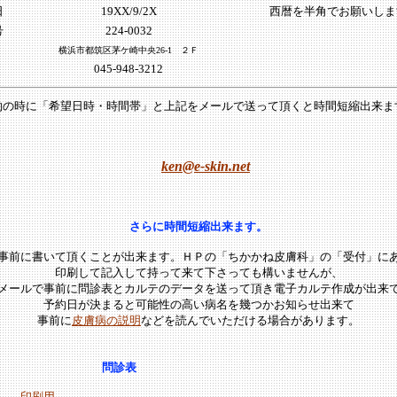
日
19XX/9/2X
西暦を半角でお願いしま
号
224-0032
横浜市都筑区茅ケ崎中央26-1 ２Ｆ
045-948-3212
約
の時に「希望日時・時間帯」と上記をメールで送って頂くと
時間短縮出来ま
ken@e-skin.net
さらに時間短縮出来ます。
事前に書いて頂くことが出来ます。ＨＰの「ちかかね皮膚科」の「受付」に
印刷して記入して持って来て下さっても構いませんが、
メールで事前に問診表とカルテのデータを送って頂き電子カルテ作成が出来
予約日が決まると可能性の高い病名を幾つかお知らせ出来て
事前に
皮膚病の説明
などを読んでいただける場合があります。
問診表
印刷用