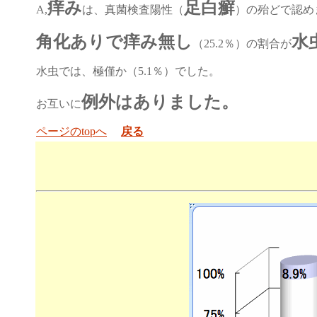
痒み
足白癬
A,
は、真菌検査陽性（
）の殆どで認め
角化ありで痒み無し
水
（25.2％）の割合が
水虫では、極僅か（5.1％）でした。
例外はありました。
お互いに
ページのtopへ
戻る