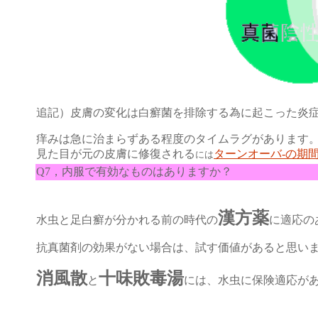
追記）皮膚の変化は白癬菌を排除する為に起こった炎
痒みは急に治まらずある程度のタイムラグがあります
見た目が元の皮膚に修復される
ターンオーバ-の期
には
Q7，内服で有効なものはありますか？
漢方薬
水虫と足白癬が分かれる前の時代の
に適応の
抗真菌剤の効果がない場合は、試す価値があると思い
消風散
十味敗毒湯
と
には、水虫に保険適応が