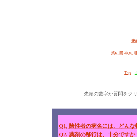
発
第61回 神奈川医
Top
先頭の数字か質問をク
Q1, 陰性者の病名には、どん
Q2, 薬剤の移行は、十分ですか