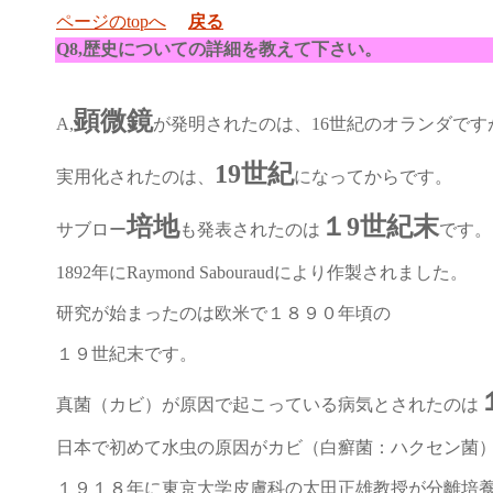
ページのtopへ
戻る
Q8,歴史についての詳細を教えて下さい。
顕微鏡
A,
が発明されたのは、16世紀のオランダで
19世紀
実用化されたのは、
になってからです。
培地
１9世紀末
サブロー
も発表されたのは
です。
1892年にRaymond Sabouraudにより作製されました。
研究が始まったのは欧米で１８９０年頃の
１９世紀末です。
真菌（カビ）が原因で起こっている病気とされたのは
日本で初めて水虫の原因がカビ（白癬菌：ハクセン菌
１９１８年に東京大学皮膚科の太田正雄教授が分離培