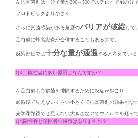
A,抗真菌剤は、分子量が300～500でステロイド剤の
プロトピックより小さく
バリアが破綻
さらに真菌感染がある角層の
して
足白癬に蜂窩織炎が合併することもあるので、
十分な量が通過
感染部位では
すると考えていま
Q3、 陰性者に多い原因はなんですか？
A,足白癬も白癬菌を排除するために炎症が起こり
顕微鏡で見えないくらい小さくて抗真菌剤の効果がな
光学顕微鏡では見えない大きさなのでウイルスを疑
Q4,陰性者と陽性者の特徴はありますか？