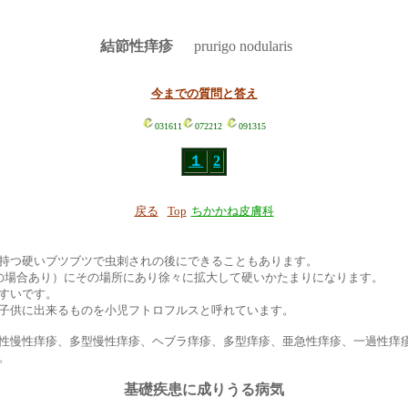
結節性痒疹
prurigo nodularis
今までの質問と答え
031611
072212
091315
１
2
戻る
Top
ちかかね皮膚科
持つ硬いブツブツで虫刺されの後にできることもあります。
の場合あり）にその場所にあり徐々に拡大して硬いかたまりになります。
すいです。
子供に出来るものを小児フトロフルスと呼れています。
性慢性痒疹、多型慢性痒疹、ヘブラ痒疹、多型痒疹、亜急性痒疹、一過性痒
。
基礎疾患に成りうる病気