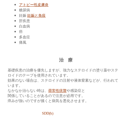
アトピー性皮膚炎
糖尿病
妊娠
妊娠と免疫
肝疾患
白血病
癌
多血症
痛風
治 療
基礎疾患の治療を優先しますが、強力なステロイドの塗り薬やステ
ロイドのテープを使用されています。
効果のない場合は、ステロイドの注射や液体窒素などが、行われて
います。
なかなか治らない時は、
尋常性疣贅
や感染症と
関係していることがあるので注意が必用です。
痒みが強いのですが掻くと病気を悪化させます。
SDD(h)