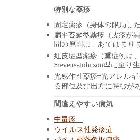
特別な薬疹
固定薬疹（身体の限局し
扁平苔癬型薬疹
（皮疹が
間の原則は、あてはまり
紅皮症型薬疹（重症例は
Stevens-Johnson
光感作性薬疹=光アレル
る部位及び出方に特徴が
間違えやすい病気
中毒疹
ウイルス性発疹症
ジベル薔薇色枇糠疹