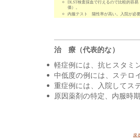
DLST検査採血で行えるので比較的容
価）。
内服テスト 陽性率が高い。入院が必
治 療（代表的な）
軽症例には、抗ヒスタミ
中低度の例には、ステロ
重症例には、入院してス
原因薬剤の特定、内服時
戻