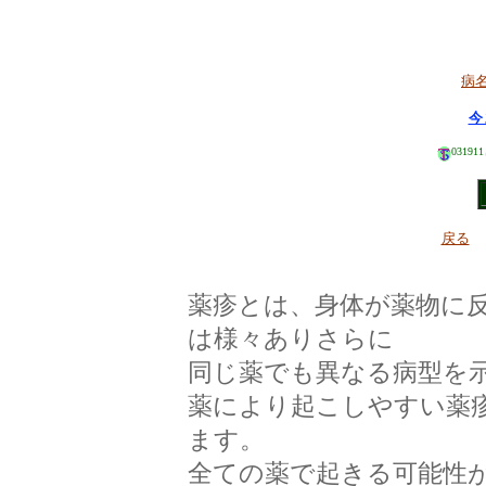
病
今
031911
戻る
薬疹とは、身体が薬物に
は様々ありさらに
同じ薬でも異なる病型を
薬により起こしやすい薬
ます。
全ての薬で起きる可能性