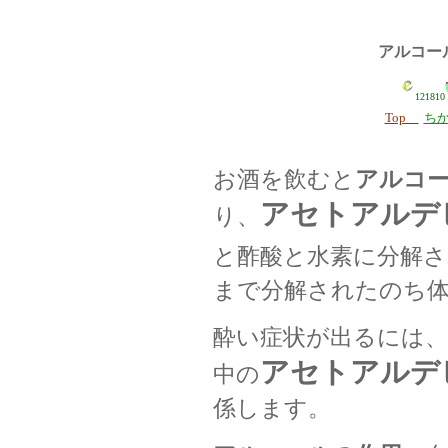
アルコー
121810
Top
ち
お酒を飲むと
アルコ
アセトアルデ
り、
と酢酸と水素に分解さ
まで分解されたのち
酔い症状が出るには、
アセトアルデ
中の
係します。