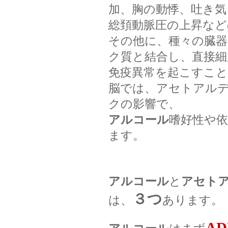
加、胸の動悸、吐き気
総頚動脈圧の上昇など
その他に、種々の臓
ク質と結合し、直接細
免疫異常を起こすこ
脳では、アセトアル
クの影響で、
アルコール
嗜好性や
ます。
アルコール
と
アセト
３つ
は、
あります。
AD