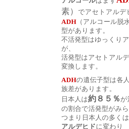
アルコール
はまず
素）
でアセトアルデ
ADH
（アルコール脱
型があります。
不活発型はゆっくり
が、
活発型はアセトアル
変換します。
ADH
の遺伝子型は各
族差があります。
約８５％
日本人は
が
の割合で活発型がみ
つまり日本人の多く
アルデヒド
に変わり