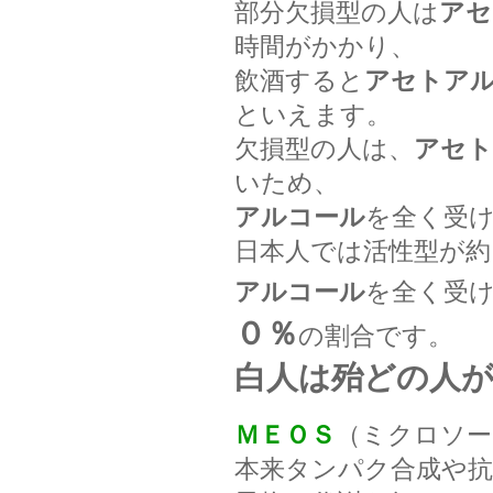
部分欠損型の人は
アセ
時間がかかり、
飲酒すると
アセトア
といえます。
欠損型の人は、
アセト
いため、
アルコール
を全く受
日本人では活性型が約
アルコール
を全く受
０％
の割合です。
白人は殆どの人
ＭＥＯＳ
（ミクロソー
本来タンパク合成や抗