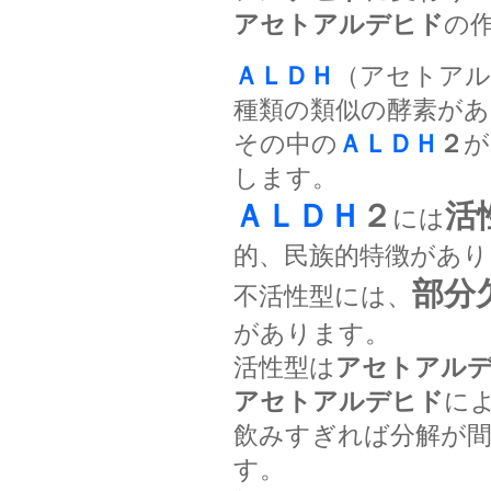
アセトアルデヒド
の
ＡＬＤＨ
（アセトアル
種類の類似の酵素があ
その中の
ＡＬＤＨ
２
が
します。
ＡＬＤＨ
２
活
には
的、民族的特徴があり
部分
不活性型には、
があります。
活性型は
アセトアル
アセトアルデヒド
に
飲みすぎれば分解が
す。