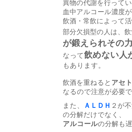
異物の代謝を行って
血中アルコール濃度が
飲酒・常飲によって活
部分欠損型の人は、飲
が鍛えられその
飲めない人
なって
もあります。
飲酒を重ねると
アセ
なるので注意が必要
また、
ＡＬＤＨ
２が不
の分解だけでなく、
アルコール
の分解も