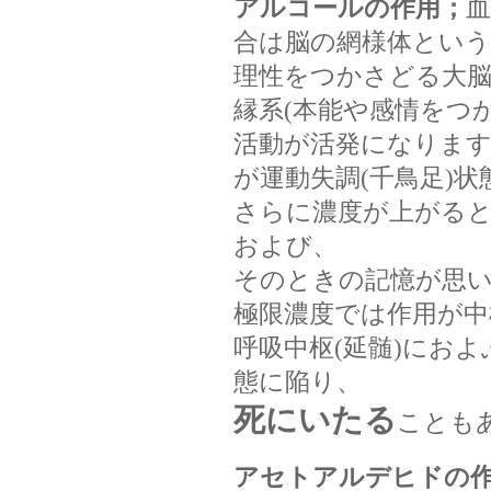
アルコールの作用；
合は脳の網様体という
理性をつかさどる大脳
縁系(本能や感情をつ
活動が活発になります
が運動失調(千鳥足)
さらに濃度が上がる
および、
そのときの記憶が思
極限濃度では作用が中
呼吸中枢(延髄)にお
態に陥り、
死にいたる
ことも
アセトアルデヒドの