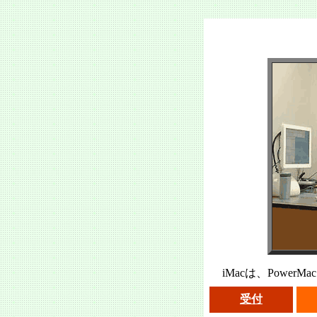
iMacは、PowerM
受付