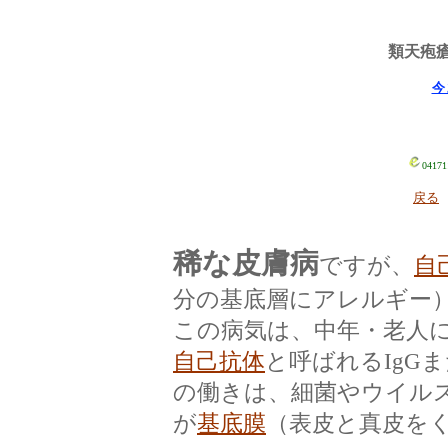
類天疱瘡 b
今
04171
戻る
稀な皮膚病
ですが、
自
分の基底層にアレルギー
この病気は、中年・老人
自己抗体
と呼ばれるIgGま
の働きは、細菌やウイル
が
基底膜
（表皮と真皮を