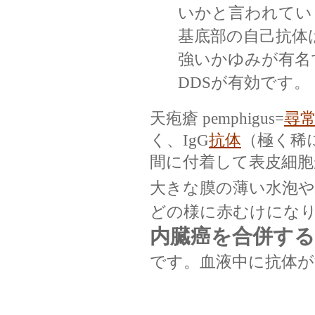
いかと言われてい
基底部の自己抗体は
強いかゆみが有名
DDSが有効です
天疱瘡 pemphigus=
尋
く、IgG
抗体
（極く稀に
間に付着して表皮細
大きな膜の薄い水泡や
どの様に赤むけにな
内臓癌を合併す
です。血液中に抗体