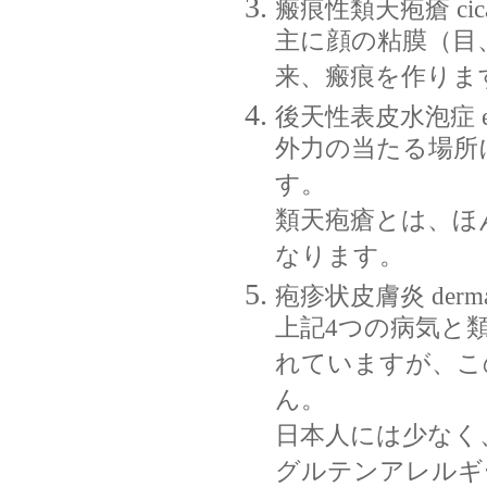
瘢痕性類天疱瘡 cicatr
主に顔の粘膜（目
来、瘢痕を作りま
後天性表皮水泡症 epider
外力の当たる場所
す。
類天疱瘡とは、ほ
なります。
疱疹状皮膚炎 dermatit
上記4つの病気と
れていますが、こ
ん。
日本人には少なく
グルテンアレルギ