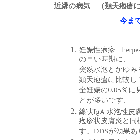
近縁の病気 （類天疱瘡
今ま
妊娠性疱疹 herpes
の早い時期に、
突然水泡とかゆみ
類天疱瘡に比較し
全妊娠の0.05％
とが多いです。
線状IgA 水泡性皮膚症 lin
疱疹状皮膚炎と同様
す。DDSが効果