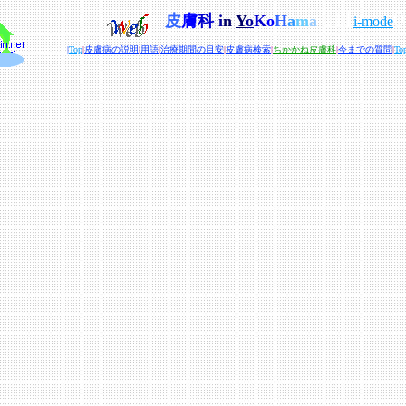
111
0
皮
膚
科
i
n
Y
o
K
o
H
a
m
a
i-mode
|
Top
|
皮膚病の説明
|
用語
|
治療期間の目安
|
皮膚病検索
|
ちかかね皮膚科
|
今までの質問
|
To