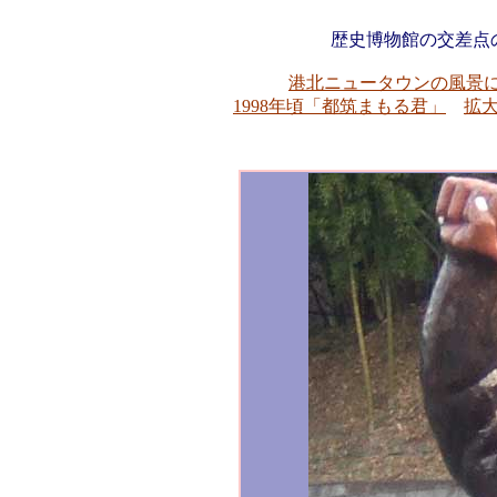
歴史博物館の交差点の
港北ニュータウンの風景
1998年頃「都筑まもる君」
拡