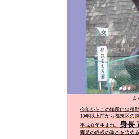
ま
今年からこの場所には移
10年以上前から都筑区の
身長
平成８年生まれ。
両足の鉄板の重さを含める
0