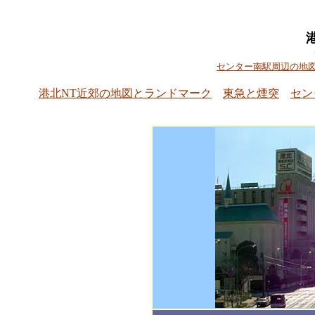
センター南駅周辺の地
港北NT近郊の地図とランドマーク
東急と煙突
セン