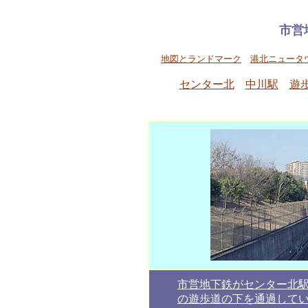
市営
地図とランドマーク
港北ニュータ
センター北
中川駅
遊
市営地下鉄がセンター北
の遊歩道の下を通過して