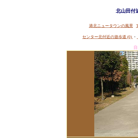
北山田付
港北ニュータウンの風景
センター北付近の遊歩道 (0)
・