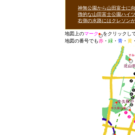
神無公園から山田富士に
徴的な山田富士公園ハイ
右側の水路にはクレソン
地図上の
マーク
をクリックし
地図の番号でも
赤
・
緑
・
青
・
黄