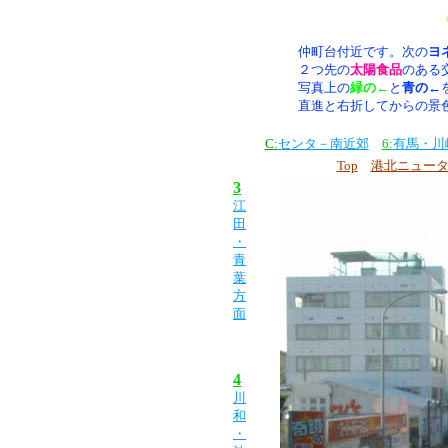
仲町台付近です。次の
ヨ
２つ先の
太陽食品
のある
写真上の
緑の←
と
青の←
直進と右折してからの景
C:
センタ－南近郊
6:
有馬・川
Top
港北ニュー
3
江
田
・
青
葉
方
面
4
川
和
・