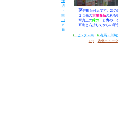
池
辺
茅
・
仲町台付近です。次の
中
２つ先の
太陽食品
のある
山
写真上の
緑の←
と
青の←
方
直進と右折してからの景
面
C:
センタ－南
6:
有馬・川崎
Top
港北ニュー