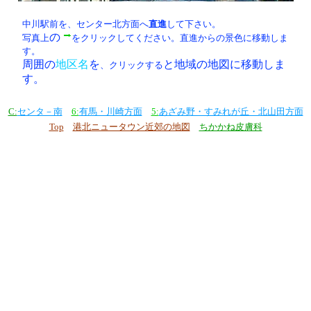
中川駅前を、センター北方面へ
直進
して下さい。
の
写真上
をクリックしてください。直進からの景色に移動しま
す。
周囲の
地区名
を
と地域の地図に移動しま
、クリックする
す。
C:
センタ－南
6:
有馬・川崎方面
5:
あざみ野・すみれが丘・北山田方面
Top
港北ニュータウン近郊の地図
ちかかね皮膚科