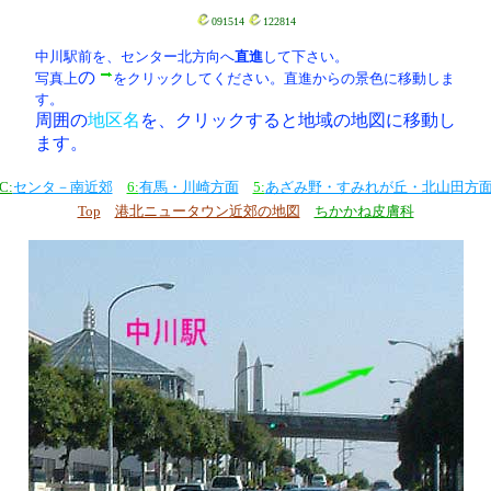
091514
122814
中川駅前を、センター北方向へ
直進
して下さい。
の
写真上
をクリックしてください。直進からの景色に移動しま
す。
周囲の
地区名
を、クリックすると地域の地図に移動し
ます。
C:
センタ－南近郊
6:
有馬・川崎方面
5:
あざみ野・すみれが丘・北山田方
Top
港北ニュータウン近郊の地図
ちかかね皮膚科