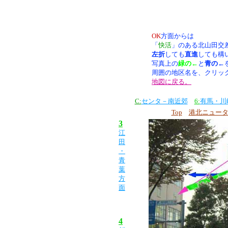
OK
方面からは
「
快活
」のある北山田交
左折
しても
直進
しても構
写真上の
緑の←
と
青の←
周囲の地区名を、クリッ
地図に戻る。
C:
センタ－南近郊
6:
有馬・川
Top
港北ニュー
3
江
田
・
青
葉
方
面
4