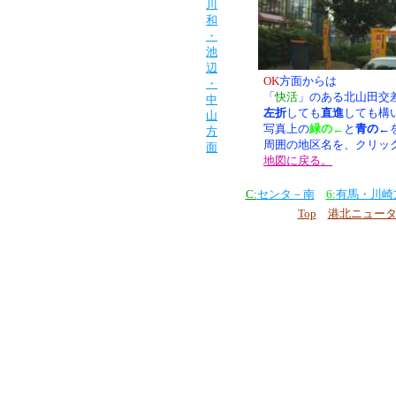
川
和
・
池
辺
OK
方面からは
・
「
快活
」のある北山田交
中
左折
しても
直進
しても構
山
写真上の
緑の←
と
青の←
方
周囲の地区名を、クリッ
面
地図に戻る。
C:
センタ－南
6:
有馬・川崎
Top
港北ニュー