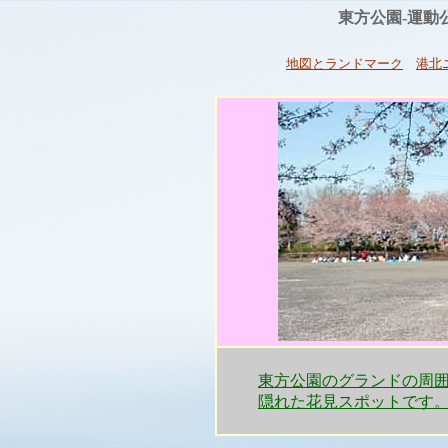
東方公園-運
地図とランドマーク
港北
東方公園のグランドの周
隠れた花見スポットです